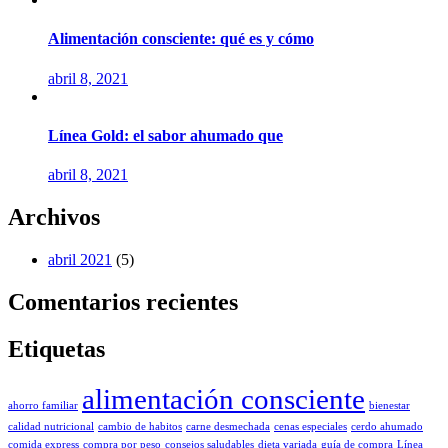
Alimentación consciente: qué es y cómo
abril 8, 2021
Línea Gold: el sabor ahumado que
abril 8, 2021
Archivos
abril 2021
(5)
Comentarios recientes
Etiquetas
alimentación consciente
ahorro familiar
bienestar
calidad nutricional
cambio de habitos
carne desmechada
cenas especiales
cerdo ahumado
comida express
compra por peso
consejos saludables
dieta variada
guía de compra
Línea