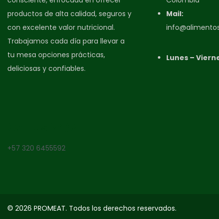
consciente, enfocada en ofrecer
Colombia​
productos de alta calidad, seguros y
Mail:
con excelente valor nutricional.
info@alimento
Trabajamos cada día para llevar a
tu mesa opciones prácticas,
Lunes – Viern
deliciosas y confiables.
Call us 24/7
+57 320 6455592
© 2026 PROMEAT. Todos los derechos reservados.