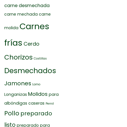
carne desmechada
carne mechada
carne
Carnes
molida
frías
Cerdo
Chorizos
Costillas
Desmechados
Jamones
Lomo
Molidos
Longanizas
para
albóndigas caseras
Pernil
Pollo
preparado
listo
preparado para