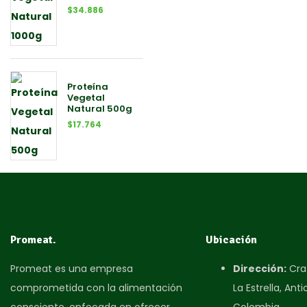
$
34.886
Proteína
Vegetal
Natural 500g
$
17.764
Promeat.
Ubicación
Promeat es una empresa
Dirección:
Cra.
comprometida con la alimentación
La Estrella, Anti