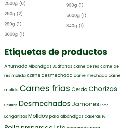
2500g
(6)
960g
(1)
250g
(2)
5000g
(1)
280g
(1)
840g
(1)
3000g
(1)
Etiquetas de productos
Ahumado
Albondigas
Butifarras
carne de res
carne de
carne desmechada
res molida
carne mechada
carne
Carnes frías
Chorizos
Cerdo
molida
Desmechados
Jamones
Costillas
Lomo
Molidos
Longanizas
para albóndigas caseras
Pernil
Pollo
preparado listo
preparado para