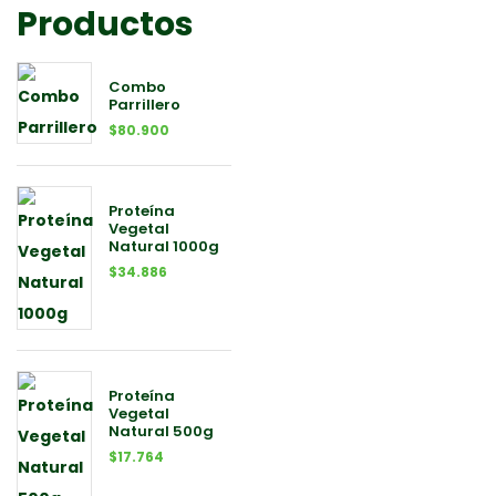
Productos
Combo
Parrillero
$
80.900
Proteína
Vegetal
Natural 1000g
$
34.886
Proteína
Vegetal
Natural 500g
$
17.764