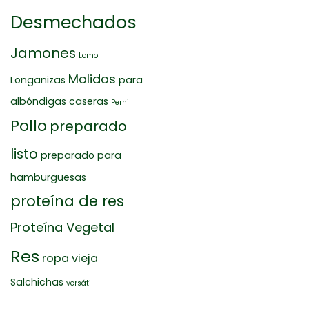
Desmechados
Jamones
Lomo
Molidos
Longanizas
para
albóndigas caseras
Pernil
Pollo
preparado
listo
preparado para
hamburguesas
proteína de res
Proteína Vegetal
Res
ropa vieja
Salchichas
versátil