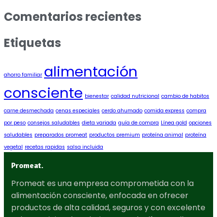
Comentarios recientes
Etiquetas
alimentación
ahorro familiar
consciente
bienestar
calidad nutricional
cambio de habitos
carne desmechada
cenas especiales
cerdo ahumado
comida express
compra
por peso
consejos saludables
dieta variada
guía de compra
Línea gold
opciones
saludables
preparados promeat
productos premium
proteína animal
proteína
vegetal
recetas rapidas
salsa incluida
Promeat.
Promeat es una empresa comprometida con la
alimentación consciente, enfocada en ofrecer
productos de alta calidad, seguros y con excelente