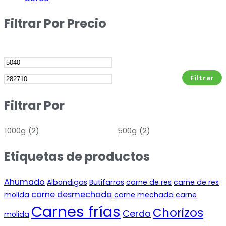
Filtrar Por Precio
Filtrar
Filtrar Por
1000g
(2)
500g
(2)
Etiquetas de productos
Ahumado
Albondigas
Butifarras
carne de res
carne de res
carne desmechada
molida
carne mechada
carne
Carnes frías
Chorizos
Cerdo
molida