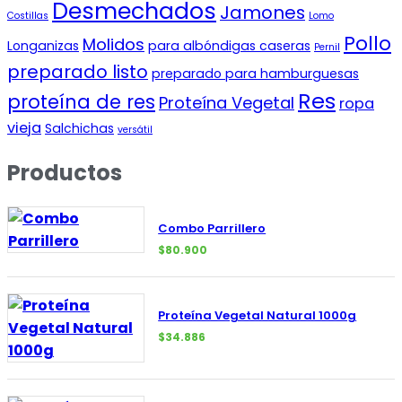
Desmechados
Jamones
Costillas
Lomo
Pollo
Molidos
Longanizas
para albóndigas caseras
Pernil
preparado listo
preparado para hamburguesas
Res
proteína de res
Proteína Vegetal
ropa
vieja
Salchichas
versátil
Productos
Combo Parrillero
$
80.900
Proteína Vegetal Natural 1000g
$
34.886